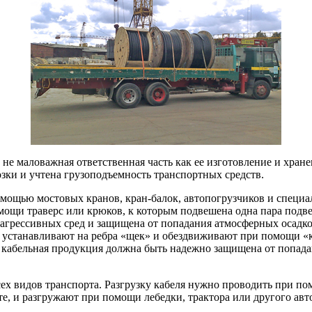
не маловажная ответственная часть как ее изготовление и хра
зки и учтена грузоподъемность транспортных средств.
помощью мостовых кранов, кран-балок, автопогрузчиков и спец
помощи траверс или крюков, к которым подвешена одна пара под
 агрессивных сред и защищена от попадания атмосферных осадко
 устанавливают на ребра «щек» и обездвиживают при помощи «ка
 кабельная продукция должна быть надежно защищена от попада
ех видов транспорта. Разгрузку кабеля нужно проводить при пом
те, и разгружают при помощи лебедки, трактора или другого авт