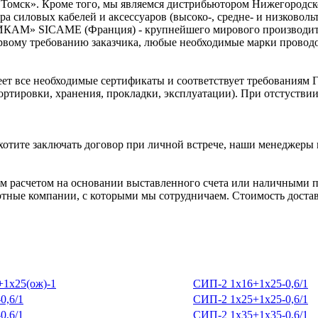
Томск». Кроме того, мы являемся дистрибьютором Нижегородск
а силовых кабелей и аксессуаров (высоко-, средне- и низковол
ИКАМ» SICAME (Франция) - крупнейшего мирового производител
рвому требованию заказчика, любые необходимые марки проводов
ет все необходимые сертификаты и соответствует требованиям Г
ортировки, хранения, прокладки, эксплуатации). При отстуств
хотите заключать договор при личной встрече, наши менеджеры 
 расчетом на основании выставленного счета или наличными п
ртные компании, с которыми мы сотрудничаем. Стоимость доставк
1х25(ож)-1
СИП-2 1х16+1х25-0,6/1
0,6/1
СИП-2 1х25+1х25-0,6/1
0,6/1
СИП-2 1х35+1х35-0,6/1