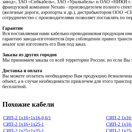
завод», ЗАО «Сибкабель», ЗАО «Уралкабель» и ОАО «НИКИ г. 
французской компании Nexans - производителем полного спектр
(железные дороги, аэропорты и др.), дистрибьютором ООО «С
сотрудничество с производителями позволяет поставлять по пе
Гарантии
Вся поставляемая нами кабельно-проводниковая продукция име
гарантию завода-изготовителя (при соблюдении правил трансп
аналог или изготовить его Вам под заказ.
Заказы из других городов
Мы принимаем заказы со всей территории России, но если Вы 
Доставка и оплата
Вы можете оплатить необходимую Вам продукцию безналичным
объект, а в случае необходимости привлечем для этого транспо
бесплатной.
Похожие кабели
СИП-2 1х16+1х16-0,6/1
СИП-2 1х16+
СИП-2 1х16+1х25-1
СИП-2 1х16-
СИП-2 1х25+1х35-1
СИП-2 1х25-