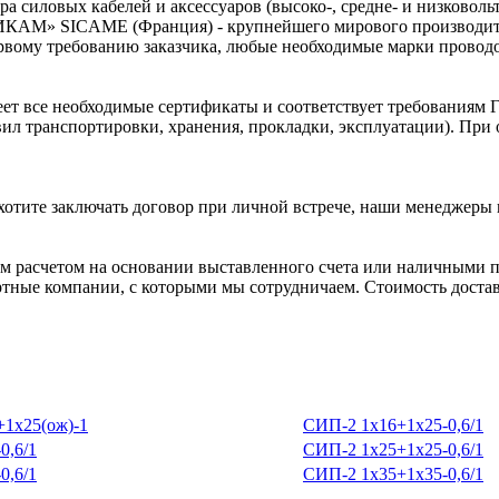
а силовых кабелей и аксессуаров (высоко-, средне- и низковол
ИКАМ» SICAME (Франция) - крупнейшего мирового производител
рвому требованию заказчика, любые необходимые марки проводов
ет все необходимые сертификаты и соответствует требованиям Г
вил транспортировки, хранения, прокладки, эксплуатации). Пр
хотите заключать договор при личной встрече, наши менеджеры 
 расчетом на основании выставленного счета или наличными п
ртные компании, с которыми мы сотрудничаем. Стоимость доставк
1х25(ож)-1
СИП-2 1х16+1х25-0,6/1
0,6/1
СИП-2 1х25+1х25-0,6/1
0,6/1
СИП-2 1х35+1х35-0,6/1