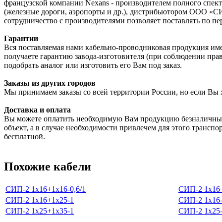
французской компании Nexans - производителем полного спектр
(железные дороги, аэропорты и др.), дистрибьютором ООО «С
сотрудничество с производителями позволяет поставлять по пе
Гарантии
Вся поставляемая нами кабельно-проводниковая продукция име
получаете гарантию завода-изготовителя (при соблюдении пра
подобрать аналог или изготовить его Вам под заказ.
Заказы из других городов
Мы принимаем заказы со всей территории России, но если Вы 
Доставка и оплата
Вы можете оплатить необходимую Вам продукцию безналичным
объект, а в случае необходимости привлечем для этого транспо
бесплатной.
Похожие кабели
СИП-2 1х16+1х16-0,6/1
СИП-2 1х16+
СИП-2 1х16+1х25-1
СИП-2 1х16-
СИП-2 1х25+1х35-1
СИП-2 1х25-