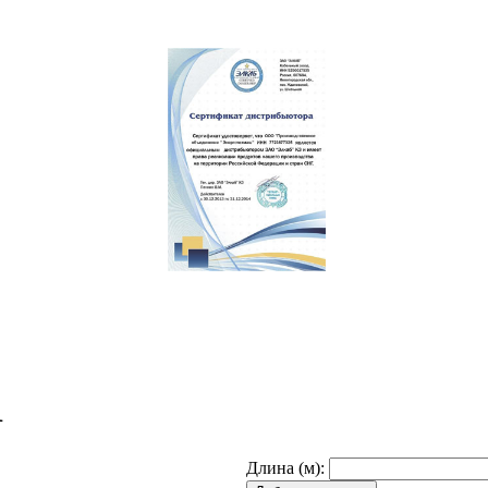
1
Длина (м):