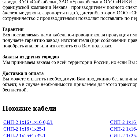
завод», ЗАО «Сибкабель», ЗАО «Уралкабель» и ОАО «НИКИ г. 
французской компании Nexans - производителем полного спектр
(железные дороги, аэропорты и др.), дистрибьютором ООО «С
сотрудничество с производителями позволяет поставлять по пе
Гарантии
Вся поставляемая нами кабельно-проводниковая продукция име
получаете гарантию завода-изготовителя (при соблюдении пра
подобрать аналог или изготовить его Вам под заказ.
Заказы из других городов
Мы принимаем заказы со всей территории России, но если Вы 
Доставка и оплата
Вы можете оплатить необходимую Вам продукцию безналичным
объект, а в случае необходимости привлечем для этого транспо
бесплатной.
Похожие кабели
СИП-2 1х16+1х16-0,6/1
СИП-2 1х16+
СИП-2 1х16+1х25-1
СИП-2 1х16-
СИП-2 1х25+1х35-1
СИП-2 1х25-