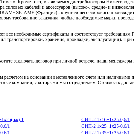
Томск». Кроме того, мы являемся дистрибьютором Нижегородск
а силовых кабелей и аксессуаров (высоко-, средне- и низковол
ИКАМ» SICAME (Франция) - крупнейшего мирового производител
рвому требованию заказчика, любые необходимые марки проводов
ет все необходимые сертификаты и соответствует требованиям 
вил транспортировки, хранения, прокладки, эксплуатации). Пр
хотите заключать договор при личной встрече, наши менеджеры 
 расчетом на основании выставленного счета или наличными п
ртные компании, с которыми мы сотрудничаем. Стоимость доставк
1х25(ож)-1
СИП-2 1х16+1х25-0,6/1
0,6/1
СИП-2 1х25+1х25-0,6/1
0,6/1
СИП-2 1х35+1х35-0,6/1