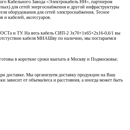
ого Кабельного Завода «Электрокабель НН», партнером
ьтных) для сетей энергоснабжения и другой инфраструктуры
я оборудования для сетей электроснабжения. Тесное
 и кабелей, аксессуаров.
ГОСТа и ТУ. На весь кабель СИП-2 3х70+1х65+2х16-0,6/1 вы
и отстуствии кабеля МНАШву по наличию, мы постараемся
готовы в короткие сроки выехать в Москву и Подмосковье.
ри доставке. Мы организуем доставку продукции на Ваш
и зависит от объема/веса и расстояния, а иногда может быть