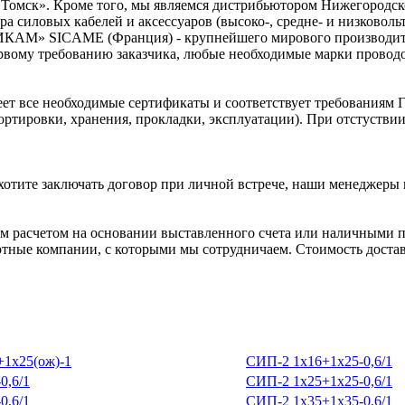
Томск». Кроме того, мы являемся дистрибьютором Нижегородск
а силовых кабелей и аксессуаров (высоко-, средне- и низковол
ИКАМ» SICAME (Франция) - крупнейшего мирового производител
рвому требованию заказчика, любые необходимые марки проводов
ет все необходимые сертификаты и соответствует требованиям Г
ортировки, хранения, прокладки, эксплуатации). При отстуств
хотите заключать договор при личной встрече, наши менеджеры 
 расчетом на основании выставленного счета или наличными п
ртные компании, с которыми мы сотрудничаем. Стоимость доставк
1х25(ож)-1
СИП-2 1х16+1х25-0,6/1
0,6/1
СИП-2 1х25+1х25-0,6/1
0,6/1
СИП-2 1х35+1х35-0,6/1