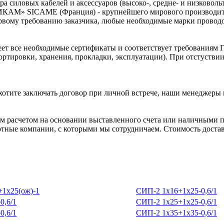
а силовых кабелей и аксессуаров (высоко-, средне- и низковол
ИКАМ» SICAME (Франция) - крупнейшего мирового производител
рвому требованию заказчика, любые необходимые марки проводов
ет все необходимые сертификаты и соответствует требованиям Г
ортировки, хранения, прокладки, эксплуатации). При отстуств
хотите заключать договор при личной встрече, наши менеджеры 
 расчетом на основании выставленного счета или наличными п
ртные компании, с которыми мы сотрудничаем. Стоимость доставк
1х25(ож)-1
СИП-2 1х16+1х25-0,6/1
0,6/1
СИП-2 1х25+1х25-0,6/1
0,6/1
СИП-2 1х35+1х35-0,6/1