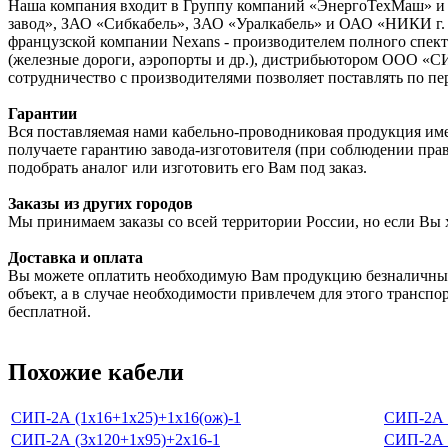
Наша компания входит в Группу компаний «ЭнергоТехМаш» и 
завод», ЗАО «Сибкабель», ЗАО «Уралкабель» и ОАО «НИКИ г. 
французской компании Nexans - производителем полного спектр
(железные дороги, аэропорты и др.), дистрибьютором ООО «С
сотрудничество с производителями позволяет поставлять по пе
Гарантии
Вся поставляемая нами кабельно-проводниковая продукция име
получаете гарантию завода-изготовителя (при соблюдении пра
подобрать аналог или изготовить его Вам под заказ.
Заказы из других городов
Мы принимаем заказы со всей территории России, но если Вы 
Доставка и оплата
Вы можете оплатить необходимую Вам продукцию безналичным
объект, а в случае необходимости привлечем для этого транспо
бесплатной.
Похожие кабели
СИП-2А (1х16+1х25)+1х16(ож)-1
СИП-2А 
СИП-2А (3х120+1х95)+2х16-1
СИП-2А 