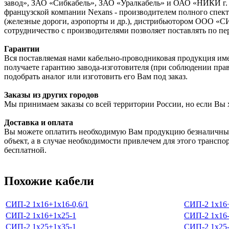
завод», ЗАО «Сибкабель», ЗАО «Уралкабель» и ОАО «НИКИ г. 
французской компании Nexans - производителем полного спектр
(железные дороги, аэропорты и др.), дистрибьютором ООО «С
сотрудничество с производителями позволяет поставлять по пе
Гарантии
Вся поставляемая нами кабельно-проводниковая продукция име
получаете гарантию завода-изготовителя (при соблюдении пра
подобрать аналог или изготовить его Вам под заказ.
Заказы из других городов
Мы принимаем заказы со всей территории России, но если Вы 
Доставка и оплата
Вы можете оплатить необходимую Вам продукцию безналичным
объект, а в случае необходимости привлечем для этого транспо
бесплатной.
Похожие кабели
СИП-2 1х16+1х16-0,6/1
СИП-2 1х16+
СИП-2 1х16+1х25-1
СИП-2 1х16-
СИП-2 1х25+1х35-1
СИП-2 1х25-