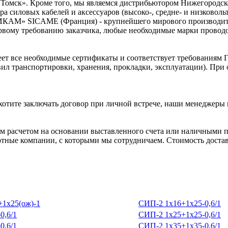
Томск». Кроме того, мы являемся дистрибьютором Нижегородск
а силовых кабелей и аксессуаров (высоко-, средне- и низковол
ИКАМ» SICAME (Франция) - крупнейшего мирового производител
рвому требованию заказчика, любые необходимые марки проводов
ет все необходимые сертификаты и соответствует требованиям 
вил транспортировки, хранения, прокладки, эксплуатации). Пр
хотите заключать договор при личной встрече, наши менеджеры 
 расчетом на основании выставленного счета или наличными п
ртные компании, с которыми мы сотрудничаем. Стоимость доставк
1х25(ож)-1
СИП-2 1х16+1х25-0,6/1
0,6/1
СИП-2 1х25+1х25-0,6/1
0,6/1
СИП-2 1х35+1х35-0,6/1